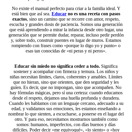
No existe el manual perfecto para criar a la familia ideal. Y
está bien que así sea.
Educar
no es una receta con pasos
exactos
, sino un camino que se recorre con amor, respeto,
escucha y grandes dosis de paciencia. Somos una generación
que está aprendiendo a mirar la infancia desde otro lugar, una
generación que se permite dudar, reparar, incluso pedir perdón
y, sobre todo, construir puentes en lugar de muros. Estamos
rompiendo con frases como «porque lo digo yo y punto» o
esas tan conocidas de «ni peras y ni peros».
Educar sin miedo no significa ceder a todo.
Significa
sostener y acompañar con firmeza y ternura. Los niños y
niñas necesitan límites, claros, coherentes y amables. Límites
que no hieran, sino que orienten, que den seguridad y les
guíen. Es decir, que no impongan, sino que acompañen. No
hay fórmulas mágicas, pero sí una certeza: cuando educamos
desde el respeto, dejamos una huella profunda y duradera.
Cuando les hablamos con un lenguaje cercano, adecuado a su
edad, y validamos sus emociones, les estamos enseñando a
nombrar lo que sienten, a escucharse, a ponerse en el lugar del
otro. Y para eso, necesitamos mostrarnos también como
somos: humanos, imperfectos, con días buenos y días
difíciles. Poder decir «me equivoqué», «lo siento» o «hoy